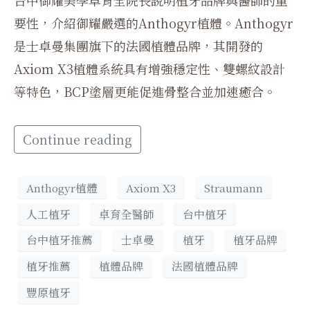
台中御耀美學卓育全院長說明植牙品牌與醫師的重
要性，介紹御耀嚴選的Anthogyr植體。Anthogyr
是士卓曼集團旗下的法國植體品牌，其開發的
Axiom X3植體系統具有增強穩定性、雙螺紋設計
等特色，BCP塗層更能促進骨整合並加速癒合。
Continue reading
Anthogyr植體
Axiom X3
Straumann
人工植牙
卓育全醫師
台中植牙
台中植牙推薦
士卓曼
植牙
植牙品牌
植牙推薦
植體品牌
法國植體品牌
豐原植牙