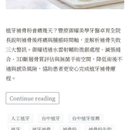
植牙補骨粉會痛幾天？豐原御耀美學牙醫卓育全院
長說明補骨後疼痛與腫脹時間軸，並解析補骨失敗
三大警訊。御耀透過水雷射輔助微創處理、減張縫
合、3D斷層骨質評估與無菌手術空間，降低術後不
適與感染風險，協助患者更安心完成植牙補骨療
程。
Continue reading
人工植牙
台中植牙
台中植牙推薦
植牙
植牙補骨
補骨粉
補骨粉失敗