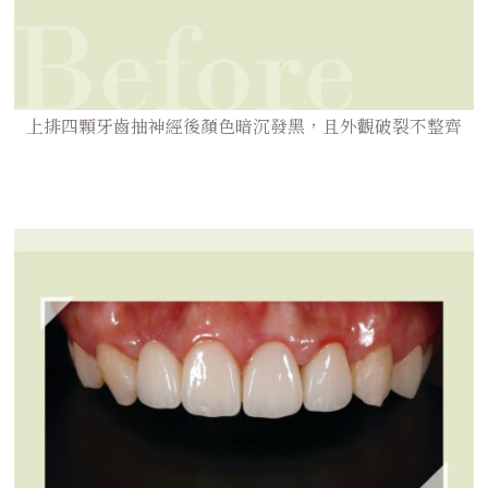
上排四顆牙齒抽神經後顏色暗沉發黑，且外觀破裂不整齊