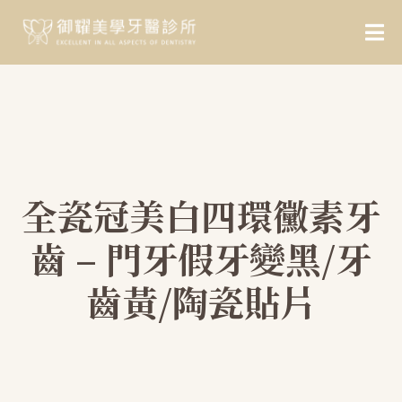
全瓷冠美白四環黴素牙
齒 – 門牙假牙變黑/牙
齒黃/陶瓷貼片