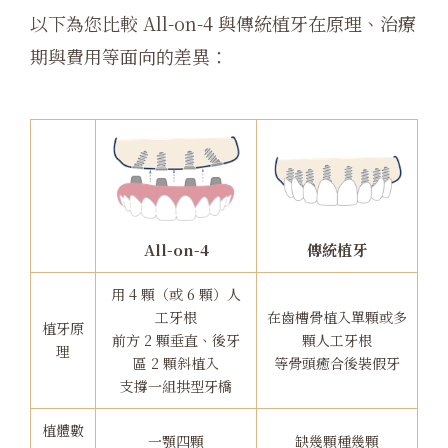
以下為您比較 All-on-4 與傳統植牙在原理、治療
期與費用等面向的差異：
All-on-4
傳統植牙
用 4 顆（或 6 顆）人
工牙根
在齒槽骨植入單顆或多
植牙原
前方 2 顆垂直、後牙
顆人工牙根
理
區 2 顆斜植入
等骨頭癒合後裝假牙
支撐一組拱型牙橋
植體數
一顎四顆
缺幾顆種幾顆